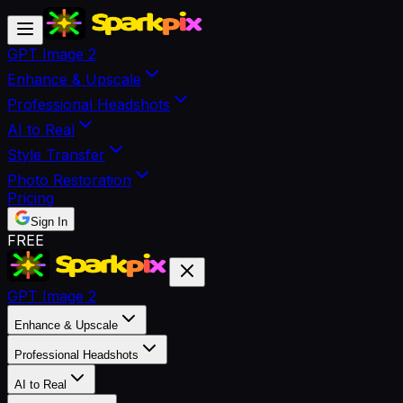
GPT Image 2
Enhance & Upscale
Professional Headshots
AI to Real
Style Transfer
Photo Restoration
Pricing
Sign In
FREE
GPT Image 2
Enhance & Upscale
Professional Headshots
AI to Real