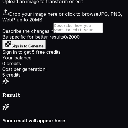
Upload an image to transform or edit
Drop your image here or click to browse
JPG, PNG,
WebP up to 20MB
Describe the changes
*
Be specific for better results
0
/2000
Sign in to Generate
Sign in to get 5 free credits
Your balance:
0
credits
Cost per generation:
5
credits
Result
Your result will appear here