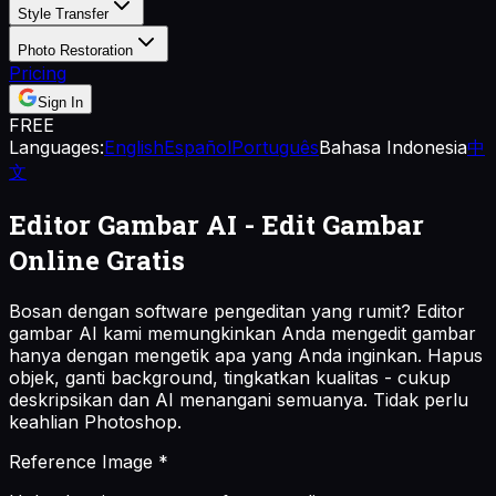
Style Transfer
Photo Restoration
Pricing
Sign In
FREE
Languages:
English
Español
Português
Bahasa Indonesia
中
文
Editor Gambar AI
- Edit Gambar
Online Gratis
Bosan dengan software pengeditan yang rumit? Editor
gambar AI kami memungkinkan Anda mengedit gambar
hanya dengan mengetik apa yang Anda inginkan. Hapus
objek, ganti background, tingkatkan kualitas - cukup
deskripsikan dan AI menangani semuanya. Tidak perlu
keahlian Photoshop.
Reference Image
*