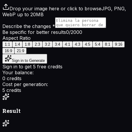
Drop your image here or click to browse
JPG, PNG,
WebP up to 20MB
Describe the changes
*
Be specific for better results
0
/2000
Aspect Ratio
1:1
1:4
1:8
2:3
3:2
3:4
4:1
4:3
4:5
5:4
8:1
9:16
16:9
21:9
Sign in to Generate
Sign in to get 5 free credits
Your balance:
0
credits
Cost per generation:
5
credits
Result